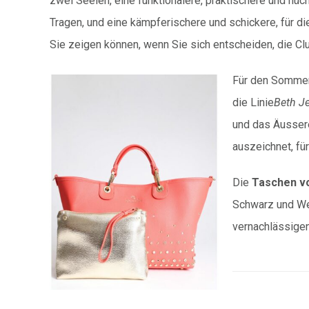
zwei Seelen, eine funktionalere, praktischere und nüch
Tragen, und eine kämpferischere und schickere, für d
Sie zeigen können, wenn Sie sich entscheiden, die C
Für den Sommer 
die Linie
Beth J
und das Äussere
auszeichnet, für
Die
Taschen vo
Schwarz und Wei
vernachlässigen