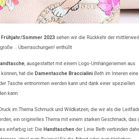
e
Frühjahr/Sommer 2023
sehen wir die Rückkehr der mittlerwei
 große … Überraschungen! enthüllt
andtasche
, ausgestattet mit einem Logo-Umhängeriemen aus
 können, hat die
Damentasche Braccialini
Beth
im Inneren eine
s der Tasche entnommen werden kann und dank einer speziellen
den kann.
Druck im Thema Schmuck und Wildkatzen, die wir als die Leitfäd
erden, ein originelles Thema mit einem starken Geschmack, das 
es einfarbig ist: Die
Handtaschen
der Linie Beth verbinden dah