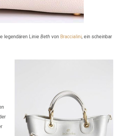
le legendären Linie
Beth
von
Braccialini
, ein scheinbar
en
der
er