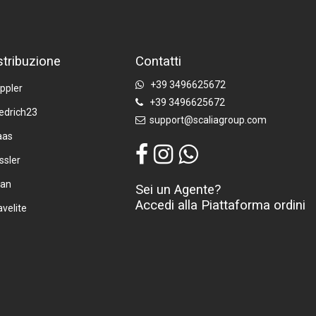
stribuzione
Contatti
+39 3496625672
ppler
+39 3496625672
iedrich23
support@scaliagroup.com
aas
ssler
tan
Sei un Agente?
Accedi alla Piattaforma ordini
avelite