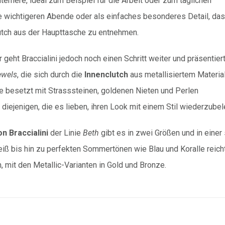
ternere, ideal zum Beispiel für die Arbeit oder zum täglichen
ie wichtigeren Abende oder als einfaches besonderes Detail, das
lutch aus der Haupttasche zu entnehmen.
geht Braccialini jedoch noch einen Schritt weiter und präsentier
ewels
, die sich durch die
Innenclutch
aus metallisiertem Materia
 besetzt mit Strasssteinen, goldenen Nieten und Perlen
 diejenigen, die es lieben, ihren Look mit einem Stil wiederzubel
n Braccialini
der Linie
Beth
gibt es in zwei Größen und in einer
ß bis hin zu perfekten Sommertönen wie Blau und Koralle reich
, mit den Metallic-Varianten in Gold und Bronze.