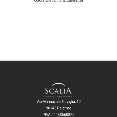
colore che fanno la differenza
Via Maresciallo Caviglia, 10
90143 Palermo
P.IVA 04453560825