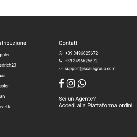
stribuzione
Contatti
+39 3496625672
ppler
+39 3496625672
iedrich23
support@scaliagroup.com
aas
ssler
tan
Sei un Agente?
Accedi alla Piattaforma ordini
avelite