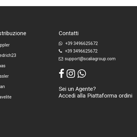
stribuzione
Contatti
+39 3496625672
ppler
+39 3496625672
iedrich23
support@scaliagroup.com
aas
ssler
tan
Sei un Agente?
Accedi alla Piattaforma ordini
avelite