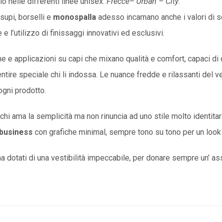
o nelle differenti linee unisex:
Frecce– Urban – City
.
rsupi, borselli e
monospalla
adesso incarnano anche i valori di so
e l’utilizzo di finissaggi innovativi ed esclusivi.
he e applicazioni su capi che mixano qualità e comfort, capaci di 
tire speciale chi li indossa. Le nuance fredde e rilassanti del v
gni prodotto.
hi ama la semplicità ma non rinuncia ad uno stile molto identitario.
 business
con grafiche minimal, sempre tono su tono per un look
a dotati di una vestibilità impeccabile, per donare sempre un’ ass