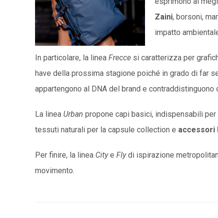
esprimono al megli
Zaini
, borsoni, ma
impatto ambientale 
In particolare, la linea
Frecce
si caratterizza per grafic
have della prossima stagione poiché in grado di far sen
appartengono al DNA del brand e contraddistinguono o
La linea
Urban
propone capi basici, indispensabili per c
tessuti naturali per la capsule collection e
accessori
Per finire, la linea
City
e
Fly
di ispirazione metropolitan
movimento.