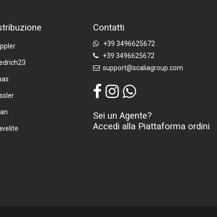
stribuzione
Contatti
+39 3496625672
ppler
+39 3496625672
iedrich23
support@scaliagroup.com
aas
ssler
tan
Sei un Agente?
Accedi alla Piattaforma ordini
avelite