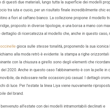
o di questi due materiali, lungo tutta la superficie dei modelli pro
rocio tra iuta e cuoio, per un risultato finale incredibilmente chic
itino a fiori al caftano bianco. La collezione propone il modello tr
ridge, proposto in diverse tipologie, e una borsa a mano con maxi
e dettaglio di ricercatezza al modello che, anche in questo caso, r
occinelle
gioca sulle stesse tonalità, proponendo la sua iconica
richiamo alla moda retrò è evidente: la stampa a righe orizzontali 
inante con la chiusura a girello sono degli elementi che ricordano
a del 2020. Anche in questo caso l’abbinamento è con la pelle in 
emovibile, da indossare nelle occasioni più casual. I dettagli croma
cchi di luce. Per l’estate la linea Liya viene nuovamente ripropos
bile del brand.
envenuto all’estate con dei modelli intramontabili declinati e