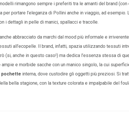
 modelli rimangono sempre i preferiti tra le amanti del brand (con
tta per portare l’eleganza di Pollini anche in viaggio, ad esempio.
n i dettagli in pelle di manici, spallacci e tracolle.
anche abbracciato da marchi dal mood più informale e irriveren
ssuti all’ecopelle. Il brand, infatti, spazia utilizzando tessuti intr
trò (si, anche in questo caso!) ma dedica l’essenza stessa di qu
 ampie e morbide sacche con un manico singolo, la cui superficie
a
pochette
interna, dove custodire gli oggetti più preziosi. Si tra
lla bella stagione, con la texture colorata e impalpabile del fo