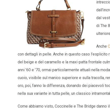
intrecci
dall’inc
dal vest
di The B
ulterior
Anche
C
con
dettagli in pelle. Anche in questo caso l’esplicito 
del beige e del caramello e la maxi-patta frontale culm
anni ’60 e ’70, ormai particolarmente attuali nella mod
cuoio, visibile sul manico superiore e sulla tracolla, r
oro, poi, fanno la differenza, donando dei piacevoli to
nella sua variante in tutta pelle, un classico intramonta
Come abbiamo visto, Coccinelle e The Bridge danno il b